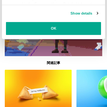
processed in the European Union. Detailed information
about the use of cookies on this website is available by
Show details
clicking on
more information
.
OK
関連記事