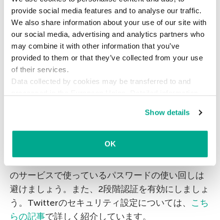
外の分野のTwitterアカウントも数多くハッキング
provide social media features and to analyse our traffic.
We also share information about your use of our site with
しています。
our social media, advertising and analytics partners who
may combine it with other information that you’ve
詐欺に遭わないために
provided to them or that they’ve collected from your use
of their services.
Data collected by cookies may be transferred to and
こうした巧妙な詐欺の被害に遭わないためには、
processed in the European Union. Detailed information
ツイート主が誰であっても「仮想通貨をプレゼン
about the use of cookies on this website is available by
トする」という言葉を信じないでください。
Show details
clicking on
more information
.
また、Twitterアカウント（特に、認証済みアカウ
OK
ント）を持っている場合は、セキュリティ対策の
見直しを！パスワードは十分に長いものにし、別
のサービスで使っているパスワードの使い回しは
避けましょう。また、2段階認証を有効にしましょ
う。Twitterのセキュリティ設定については、
こち
らの記事
で詳しく紹介しています。