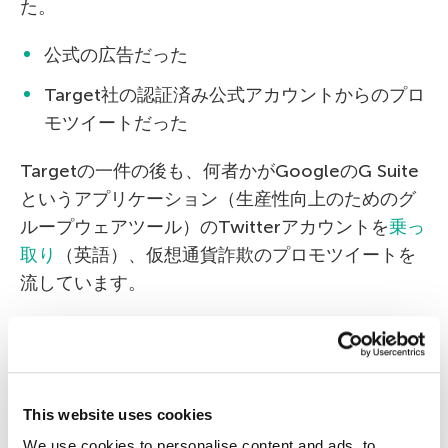
た。
公式の広告だった
Target社の認証済み公式アカウントからのプロ
モツイートだった
Targetの一件の後も、何者かがGoogleのG Suite
というアプリケーション（生産性向上のためのグ
ループウェアツール）のTwitterアカウントを
乗っ
取り
（英語）、仮想通貨詐欺のプロモツイートを
流しています。
最近の傾向として、ITや技術とは縁のない人々が
仮想通貨詐欺を目にし始めている点も注目に値し
ます。犯罪者たちは、イタリア人のテニスプレー
ヤーや、コスメ店のThe Body Shop、スペインの
This website uses cookies
大学のスポーツチームなど、ITやテクノロジー以
We use cookies to personalise content and ads, to