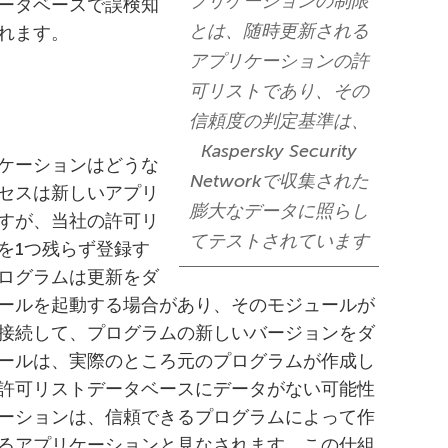
プリケーションの制限
ータベースで誤検知
とは、随時更新される
れます。
アプリケーションの許
可リストであり、その
信頼度の判定基準は、
Kaspersky Security
ケーションはどうな
Networkで収集された
セスは新しいアプリ
膨大なデータに照らし
すが、当社の許可リ
てテストされています
を1つ残らず登録す
ログラムは更新をダ
ールを起動する場合があり、そのモジュールが
接続して、プログラムの新しいバージョンをダ
ールは、実際のところ元のプログラムが作成し
許可リストデータベースにデータがない可能性
ーションは、信頼できるプログラムによって作
るアプリケーションと見なされます。この仕組