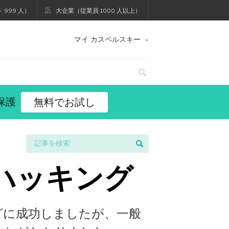
 999 人）
大企業（従業員 1000 人以上）
マイ カスペルスキー
保護
無料でお試し
tのハッキング
グに成功しましたが、一般