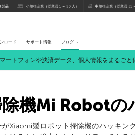
け製品
小規模企業（従業員 1 ～ 50 人）
中規模企業（従業員 51 ～
ブログ
ンロード
サポート情報
ブログ
マートフォンや決済データ、個人情報をまるごと
製掃除機Mi Robo
がXiaomi製ロボット掃除機のハッキン