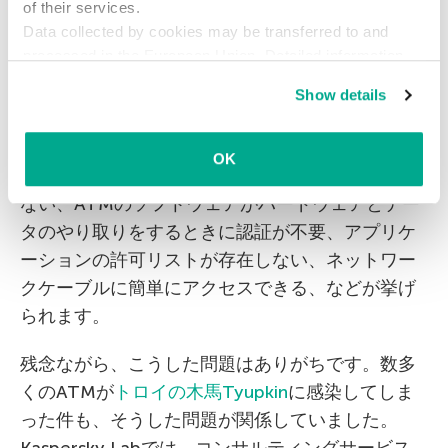
of their services.
Data collected by cookies may be transferred to and
processed in the European Union. Detailed information
about the use of cookies on this website is available by
もちろん、すべてのATMがハッキング可能という
Show details
clicking on
more information
.
わけではありません。ここで説明した攻撃は、設
定に誤りがあった場合にのみ有効です。たとえ
OK
ば、銀行のネットワークがセグメント化されてい
ない、ATMのソフトウェアがハードウェアとデー
タのやり取りをするときに認証が不要、アプリケ
ーションの許可リストが存在しない、ネットワー
クケーブルに簡単にアクセスできる、などが挙げ
られます。
残念ながら、こうした問題はありがちです。数多
くのATMが
トロイの木馬Tyupkin
に感染してしま
った件も、そうした問題が関係していました。