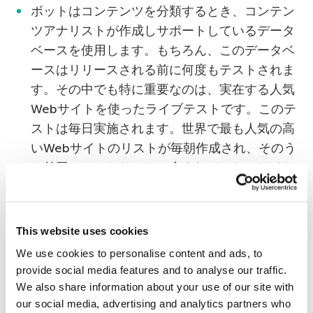
ボットはコンテンツを分類するとき、コンテン
ツアナリストが作成しサポートしているデータ
ベースを使用します。もちろん、このデータベ
ースはリリースされる前に何度もテストされま
す。その中でも特に重要なのは、実在する人気
Webサイトを使ったライブテストです。このテ
ストは毎日実施されます。世界で最も人気の高
いWebサイトのリストが毎朝作成され、そのう
ち前回のテストリストに含まれていないサイト
が、アナリストに送られて分類されます。アナ
リストは新しいサイトを判定し、テストを手作
業で更新します。後者のプロセスは、ボットが
This website uses cookies
Webサイトに割り当てたカテゴリが、アナリス
We use cookies to personalise content and ads, to
トの判定と一致していることを確認するための
provide social media features and to analyse our traffic.
ものです。Webサイトのコンテンツは変わるこ
We also share information about your use of our site with
とがあるため、このテストはこれからもずっと
our social media, advertising and analytics partners who