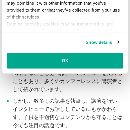
may combine it with other information that you’ve
実施していかなければなりません。原則、ライ
provided to them or that they’ve collected from your use
ブテストは1日に3回（朝、昼、夕）、交代で実
of their services.
施しています。
Data collected by cookies may be transferred to and
processed in the European Union. Detailed information
教育
about the use of cookies on this website is available by
Show details
clicking on
more information
.
この部門の社員は、子供たちをインターネット
上の不適切なコンテンツから保護する分野でよ
OK
く知られたエキスパートです。記事やブログを
執筆することもあれば、インタビューを受ける
こともあり、多くのカンファレンスに講演者と
して招かれています。
しかし、数多くの記事を執筆し、講演を行い、
インタビューでお話ししているにもかかわら
ず、子供を不適切なコンテンツから守ることは
今でも注目の話題です。