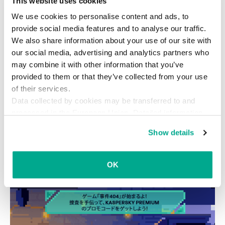
This website uses cookies
現存するマルウェアについて知っておくことは、
We use cookies to personalise content and ads, to
自分の使っているシステムを安全に保つうえでと
provide social media features and to analyse our traffic.
ても大切な基本です。もちろん、
信頼のおけるア
We also share information about your use of our site with
ンチウイルスソフトウェアを使って
、攻撃の可能
our social media, advertising and analytics partners who
性に備えることもお忘れなく。
may combine it with other information that you’ve
provided to them or that they’ve collected from your use
of their services.
Data collected by cookies may be transferred to and
processed in the European Union. Detailed information
about the use of cookies on this website is available by
Show details
マルウェア
clicking on
more information
.
OK