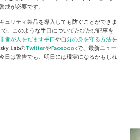
警戒が必要です。
キュリティ製品を導入しても防ぐことができま
当ブログ）で、このような手口についてたびたび記事を
罪者が人をだます手口
や
自分の身を守る方法
を
y Labの
Twitter
や
Facebook
で、最新ニュー
今日は警告でも、明日には現実になるかもしれ