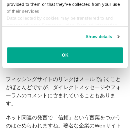
アップ表示します。
provided to them or that they’ve collected from your use
of their services.
Q. フィッシングサイトに誘導されるリンクはどの
Data collected by cookies may be transferred to and
processed in the European Union. Detailed information
ような場所に多いのでしょうか？有名企業のサイ
about the use of cookies on this website is available by
トやブログサイト上のリンクであれば安心できま
Show details
clicking on
more information
.
すか？ブログサイトの広告リンクは危ないです
か？
OK
A. Michael Molsner:
フィッシングサイトのリンクはメールで届くこと
がほとんどですが、ダイレクトメッセージやフォ
ーラムのコメントに含まれていることもありま
す。
ネット関連の発言で「信頼」という言葉をつかう
のはためらわれますね。著名な企業のWebサイト