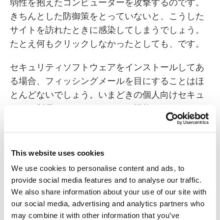
弱性を抱えたコンピューターを攻撃するのです。
きちんとした防御策をとっていないと、こうした
サイトを訪れたときに感染してしまうでしょう。
たとえ何もクリックしなかったとしても、です。
セキュリティソフトウェアをインストールしてあ
る場合、フィッシングメールを目にすることはほ
とんどないでしょう。いまどきの個人向けセキュ
リティ製品は、アンチウイルス機能だけでなく、
それ以外の危険なコンテンツや不要なコンテンツ
に対しても防御を行うからです。フィッシングメ
ールの99.5%は、自動的に迷惑メールフォルダー
This website uses cookies
行きになっているはずです。
We use cookies to personalise content and ads, to
provide social media features and to analyse our traffic.
もしもフィッシングサイトのリンクをクリックし
We also share information about your use of our site with
てしまったなら、当社の製品ならば「これ以上先
our social media, advertising and analytics partners who
へ進むと危険だ」と警告するメッセージをポップ
may combine it with other information that you’ve