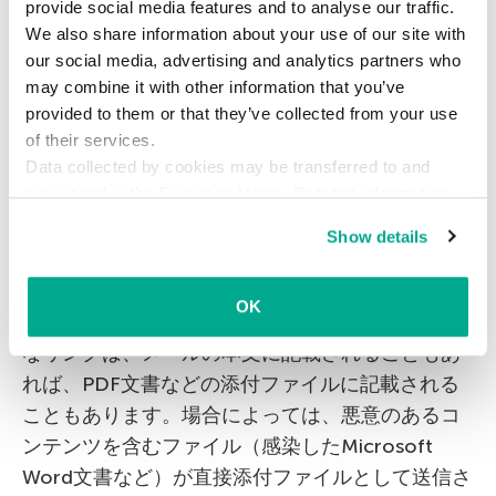
シングサイトに誘い込むか、マルウェアに感染さ
provide social media features and to analyse our traffic.
We also share information about your use of our site with
せようとします。その手口について詳しくお話し
our social media, advertising and analytics partners who
しましょう。
may combine it with other information that you’ve
provided to them or that they’ve collected from your use
マルウェア感染
of their services.
Data collected by cookies may be transferred to and
processed in the European Union. Detailed information
攻撃者は主に、正規のファイル共有サービスに保
about the use of cookies on this website is available by
存されている悪意のあるコンテンツを含むファイ
Show details
clicking on
more information
.
ルへのリンクを使用します。あまり一般的ではあ
りませんが、短縮URLなど、さまざまな方法で悪
OK
意のあるリンクを隠そうとしています。このよう
なリンクは、メールの本文に記載されることもあ
れば、PDF文書などの添付ファイルに記載される
こともあります。場合によっては、悪意のあるコ
ンテンツを含むファイル（感染したMicrosoft
Word文書など）が直接添付ファイルとして送信さ