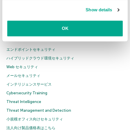
about the use of cookies on this website is available by
カスペルスキー プラス
Show details
clicking on
more information
.
カスペルスキー プレミアム
全製品
OK
法人のお客様
エンドポイントセキュリティ
ハイブリッドクラウド環境セキュリティ
Web セキュリティ
メールセキュリティ
インテリジェンスサービス
Cybersecurity Training
Threat Intelligence
Threat Management and Detection
小規模オフィス向けセキュリティ
法人向け製品価格表はこちら