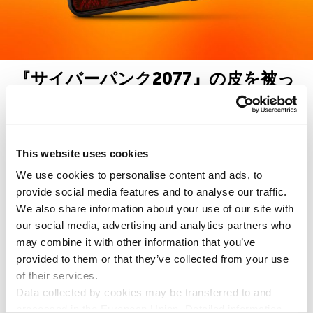
『サイバーパンク2077』の皮を被っ
たランサムウェア
『サイバーパンク2077』の「Android版ベータ版」に見せかけた
ランサムウェアが出回っています。
This website uses cookies
We use cookies to personalise content and ads, to
2020年12月25日
provide social media features and to analyse our traffic.
We also share information about your use of our site with
our social media, advertising and analytics partners who
may combine it with other information that you’ve
provided to them or that they’ve collected from your use
個人向け製品
of their services.
Data collected by cookies may be transferred to and
カスペルスキー スタンダード
processed in the European Union. Detailed information