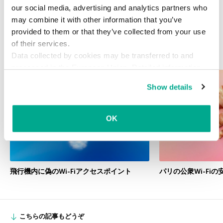
our social media, advertising and analytics partners who
may combine it with other information that you’ve
provided to them or that they’ve collected from your use
of their services.
Data collected by cookies may be transferred to and
関連記事
processed in the European Union. Detailed information
about the use of cookies on this website is available by
Show details
clicking on
more information
.
OK
飛行機内に偽のWi-Fiアクセスポイント
パリの公衆Wi-Fiの
こちらの記事もどうぞ