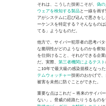
それは、こうした技術こそが、
偽の
ウェアを検知する製品
と一線を画す
アがシステムに忍び込んで悪さをし
ーケンスを特定する？そんなものは
てる」ようなものだ。
他方で、サイバー犯罪者の思考パタ
な脆弱性がどのようなものかを察知
を仕掛けること、それができる企業
だ。実際、
第三者機関によるテスト
こ10年で最大級の感染規模となった
テムウォッチャー
技術のおかげで、
被害を未然に防ぐことができた。
重要な点はこれだ – 将来のサイ
ない」。脅威の経路たりうるものを