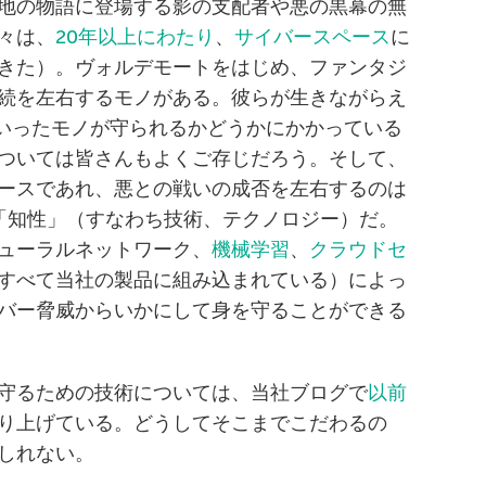
地の物語に登場する影の支配者や悪の黒幕の無
々は、
20年以上にわたり
、
サイバースペース
に
きた）。ヴォルデモートをはじめ、ファンタジ
続を左右するモノがある。彼らが生きながらえ
いったモノが守られるかどうかにかかっている
ついては皆さんもよくご存じだろう。そして、
ースであれ、悪との戦いの成否を左右するのは
「知性」（すなわち技術、テクノロジー）だ。
ューラルネットワーク、
機械学習
、
クラウドセ
すべて当社の製品に組み込まれている）によっ
バー脅威からいかにして身を守ることができる
守るための技術については、当社ブログで
以前
り上げている。どうしてそこまでこだわるの
しれない。