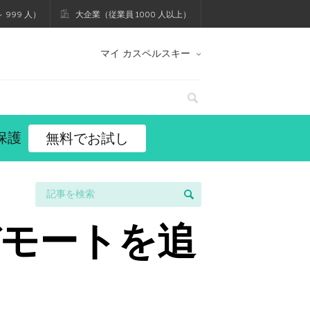
 999 人）
大企業（従業員 1000 人以上）
マイ カスペルスキー
保護
無料でお試し
モートを追