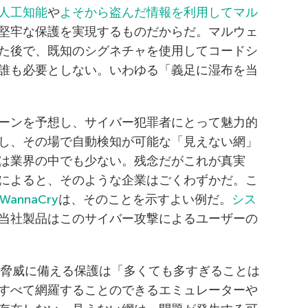
人工知能
や
よそから盗んだ情報を利用してマル
堅牢な保護を実現するものだからだ。マルウェ
た後で、既知のシグネチャを使用してコードシ
誰も必要としない。いわゆる「義足に湿布を当
ーンを予想し、サイバー犯罪者にとって魅力的
し、その場で自動検知が可能な「見えない網」
は業界の中でも少ない。残念だがこれが真実
によると、そのような企業はごくわずかだ。こ
WannaCry
は、そのことを示すよい例だ。
シス
当社製品はこのサイバー攻撃によるユーザーの
バー脅威に備える保護は「多くても多すぎることは
すべて網羅することのできるエミュレーターや