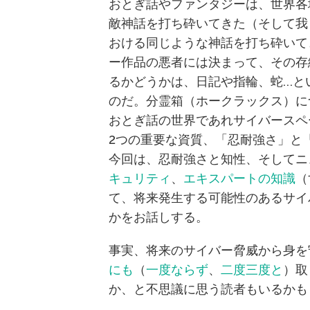
おとぎ話やファンタジーは、世界各
敵神話を打ち砕いてきた（そして我
おける同じような神話を打ち砕いて
ー作品の悪者には決まって、その存
るかどうかは、日記や指輪、蛇…と
のだ。分霊箱（ホークラックス）に
おとぎ話の世界であれサイバースペ
2つの重要な資質、「忍耐強さ」と
今回は、忍耐強さと知性、そしてニ
キュリティ
、
エキスパートの知識
（
て、将来発生する可能性のあるサイ
かをお話しする。
事実、将来のサイバー脅威から身を
にも
（
一度ならず
、
二度三度と
）取
か、と不思議に思う読者もいるかも