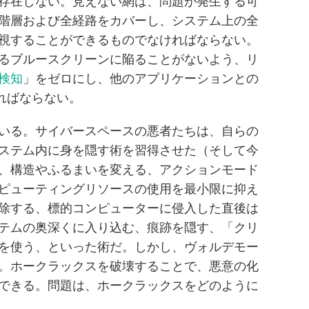
存在しない。見えない網は、問題が発生する可
階層および全経路をカバーし、システム上の全
視することができるものでなければならない。
るブルースクリーンに陥ることがないよう、リ
検知
」をゼロにし、他のアプリケーションとの
ればならない。
いる。サイバースペースの悪者たちは、自らの
ステム内に身を隠す術を習得させた（そして今
、構造やふるまいを変える、アクションモード
ピューティングリソースの使用を最小限に抑え
除する、標的コンピューターに侵入した直後は
テムの奥深くに入り込む、痕跡を隠す、「クリ
を使う、といった術だ。しかし、ヴォルデモー
。ホークラックスを破壊することで、悪意の化
できる。問題は、ホークラックスをどのように