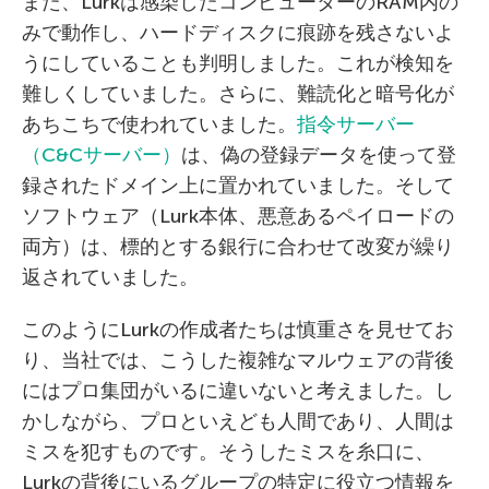
また、Lurkは感染したコンピューターのRAM内の
みで動作し、ハードディスクに痕跡を残さないよ
うにしていることも判明しました。これが検知を
難しくしていました。さらに、難読化と暗号化が
あちこちで使われていました。
指令
サーバー
（C&Cサーバー
）
は、偽の登録データを使って登
録されたドメイン上に置かれていました。そして
ソフトウェア（Lurk本体、悪意あるペイロードの
両方）は、標的とする銀行に合わせて改変が繰り
返されていました。
このようにLurkの作成者たちは慎重さを見せてお
り、当社では、こうした複雑なマルウェアの背後
にはプロ集団がいるに違いないと考えました。し
かしながら、プロといえども人間であり、人間は
ミスを犯すものです。そうしたミスを糸口に、
Lurkの背後にいるグループの特定に役立つ情報を