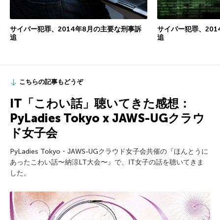
サイバー犯罪、2014年8月の主要な刑事訴
サイバー犯罪、201
追
追
こちらの記事もどうぞ
IT「こわい話」聴いてきた感想：
PyLadies Tokyo x JAWS-UGクラウ
ド女子会
PyLadies Tokyo・JAWS-UGクラウド女子会共催の『ほんとうに
あったこわい話〜納涼LT大会〜』で、IT女子の話を聴いてきま
した。