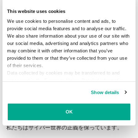
時間はすでにわずかでした。ロシア警察が
Kaspersky Labの協力を得て、疑わしいグループ
This website uses cookies
メンバーを逮捕できるだけの十分な証拠を集めて
We use cookies to personalise content and ads, to
いたのです。2016年6月にLurkの活動は停止し、
provide social media features and to analyse our traffic.
ほどなくしてAnglerも同じ道をたどりました。こ
We also share information about your use of our site with
のサイバー犯罪者たちは、十分な対策を講じてい
our social media, advertising and analytics partners who
may combine it with other information that you’ve
るのだから捕まるはずはない、と最後まで考えて
provided to them or that they’ve collected from your use
いました。
of their services.
Data collected by cookies may be transferred to and
十分に講じた対策のおかげで、彼らはしばらく身
processed in the European Union. Detailed information
を隠すことができましたが、賢いサイバー犯罪者
about the use of cookies on this website is available by
Show details
もやはり人間です。遅かれ早かれどこかでつまず
clicking on
more information
.
き、何らかのミスを犯し、優秀な捜査官のチーム
に見つかるのです。逮捕に至るまでは多くの時間
OK
と労力が費やされるものですが、このようにして
私たちはサイバー世界の正義を保っています。