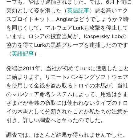
ープも、やはり逮捕されました。では、6月下旬に
突如として姿を消した（
英語記事
）悪名高いエク
スプロイトキット、Anglerはどうでしょうか？時
を同じくして、マルウェアLurkも攻撃を停止して
います。ロシアの捜査当局が、Kaspersky Labの
協力を得てLurkの黒幕グループを逮捕したのです
（
英語記事
）。
発端は2011年、当社が初めてLurkに遭遇したこと
に始まります。リモートバンキングソフトウェア
を使用して金銭を盗み取るトロイの木馬が、当社
のマルウェア命名システムによって、用途はさま
ざまだが金銭の窃取には使われないタイプのトロ
イの木馬として分類されたことが私たちの注意を
引き、詳しい調査へと至ったのでした。
調査では、ほとんど結果が得られませんでした。