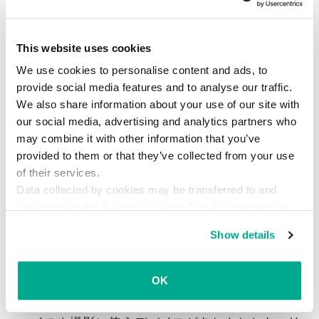
クラウドに保管する情報と保管しない情報を仕
分ける。自分個人に紐付くような情報は、クラ
This website uses cookies
ウドに保存しない。
We use cookies to personalise content and ads, to
モバイルデバイスは紛失したり盗まれたりしや
provide social media features and to analyse our traffic.
すいので、モバイルデバイスには取扱注意な情
We also share information about your use of our site with
our social media, advertising and analytics partners who
報を入れておかない。どうしてもそれが無理な
may combine it with other information that you’ve
場合は、情報を暗号化する手段を探して講じて
provided to them or that they’ve collected from your use
おく。
of their services.
Data collected by cookies may be transferred to and
特に重要な情報を保管するときは（写真や動画
processed in the European Union. Detailed information
を撮影する場合も同様）、デバイスからクラウ
about the use of cookies on this website is available by
ドへ自動アップロードされる設定になっていな
Show details
clicking on
more information
.
いか確認する。
OK
個人情報をシェアするときや、誰かが自分の写
真を撮るのを許可するときは、シェア先のデバ