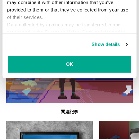
may combine it with other information that you’ve
provided to them or that they’ve collected from your use
of their services.
Data collected by cookies may be transferred to and
processed in the European Union. Detailed information
about the use of cookies on this website is available by
Show details
clicking on
more information
.
OK
関連記事