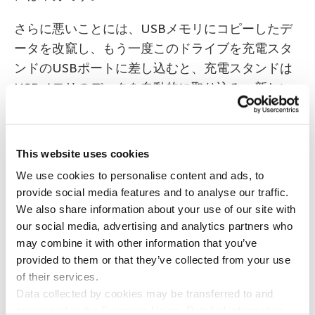
さらに悪いことには、USBメモリにコピーしたデ
ータを改竄し、もう一度このドライブを充電スタ
ンドのUSBポートに差し込むと、充電スタンドは
USBメモリのデータを自動的に取り込み、新しい
設定として使用します。ハッカーにしてみれば、
新しい可能性がいくつも開けることになります。
This website uses cookies
まとめましょう。悪意ある第三者は、認証カード
We use cookies to personalise content and ads, to
番号を収集し、複製し、取引に使用することがで
provide social media features and to analyse our traffic.
きます（この場合、本物のカード所有者が使用料
We also share information about your use of our site with
を支払うことになります）。また、課金リクエス
our social media, advertising and analytics partners who
トをリダイレクトし、充電スタンドを使えなくす
may combine it with other information that you’ve
ることもできます。さらに、充電スタンドへのル
provided to them or that they’ve collected from your use
of their services.
ートアクセス権を取得し、好き勝手することも可
Data collected by cookies may be transferred to and
能です。すべては、充電サービス事業者がセキュ
processed in the European Union. Detailed information