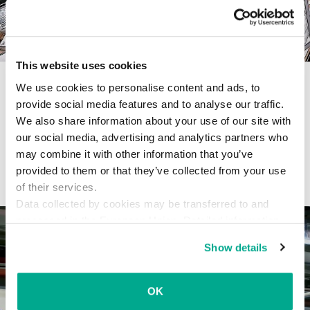
This website uses cookies
恋愛は苦難を与えるもの。もしかし
We use cookies to personalise content and ads, to
たら、仕事にも。
provide social media features and to analyse our traffic.
We also share information about your use of our site with
出会い系アプリを仕事用のPCやスマートフォンで使う人が増え
our social media, advertising and analytics partners who
ています。どのような脅威が潜んでいるか調査してみました。
may combine it with other information that you’ve
provided to them or that they’ve collected from your use
2017年12月20日
of their services.
Data collected by cookies may be transferred to and
プライバシー
processed in the European Union. Detailed information
about the use of cookies on this website is available by
Show details
clicking on
more information
.
OK