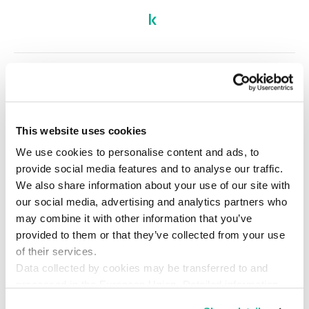
Chrome
CVE
Google
WizardOpium
ブラウザー
標的型攻撃
脆弱性
This website uses cookies
We use cookies to personalise content and ads, to
provide social media features and to analyse our traffic.
We also share information about your use of our site with
our social media, advertising and analytics partners who
may combine it with other information that you’ve
provided to them or that they’ve collected from your use
of their services.
Data collected by cookies may be transferred to and
processed in the European Union. Detailed information
about the use of cookies on this website is available by