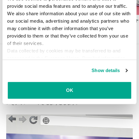
provide social media features and to analyse our traffic.
We also share information about your use of our site with
our social media, advertising and analytics partners who
Android 15に搭載されるセキュリティ新機
中国語話者が使用す
能
弱性
may combine it with other information that you’ve
provided to them or that they’ve collected from your use
of their services.
Data collected by cookies may be transferred to and
こちらの記事もどうぞ
processed in the European Union. Detailed information
about the use of cookies on this website is available by
スケアウェア感染から復旧するまで
Show details
clicking on
more information
.
の7つのステップ
スケアウェアは、システムが「ウイルス」に冒されたと脅し、そ
OK
の「ウイルス」を駆除するためのアンチウイルスアプリケーショ
ンをダウンロードさせようとします。