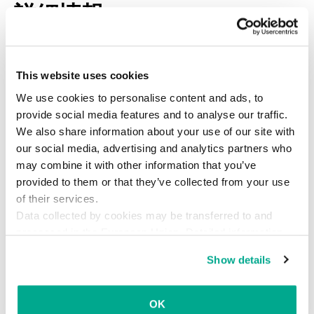
詳細情報
ウェブ保護機能の設定を細かく知りたい場合は、
カスペルスキー インターネット セキュリティのオ
This website uses cookies
ンラインヘルプ
を参照してください。
We use cookies to personalise content and ads, to
provide social media features and to analyse our traffic.
We also share information about your use of our site with
まとめ
our social media, advertising and analytics partners who
may combine it with other information that you’ve
利用者の多い有名なWebサイトであっても、ハッ
provided to them or that they’ve collected from your use
キングされたりセキュリティを侵害されたりする
of their services.
可能性があります。また、正規のWebサイトにそ
Data collected by cookies may be transferred to and
processed in the European Union. Detailed information
っくりな偽物のWebサイトをサイバー犯罪者が作
about the use of cookies on this website is available by
成する場合もあります。「安全にWebを利用す
Show details
clicking on
more information
.
る」というのは、警戒を怠らないことであり、時
折表示されるセキュリティ警告を何も考えずに退
OK
けるようなことをしないことでもあります。ウイ