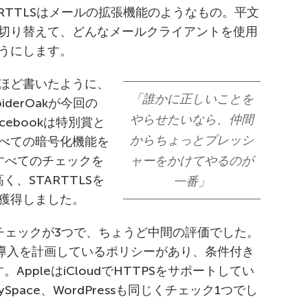
RTTLSはメールの拡張機能のようなもの。平文
切り替えて、どんなメールクライアントを使用
うにします。
ほど書いたように、
「誰かに正しいことを
SpiderOakが今回の
やらせたいなら、仲間
ebookは特別賞と
からちょっとプレッシ
べての暗号化機能を
すべてのチェックを
ャーをかけてやるのが
く、STARTTLSを
一番」
獲得しました。
umblrはチェックが3つで、ちょうど中間の評価でした。
が、導入を計画しているポリシーがあり、条件付き
ppleはiCloudでHTTPSをサポートしてい
ySpace、WordPressも同じくチェック1つでし