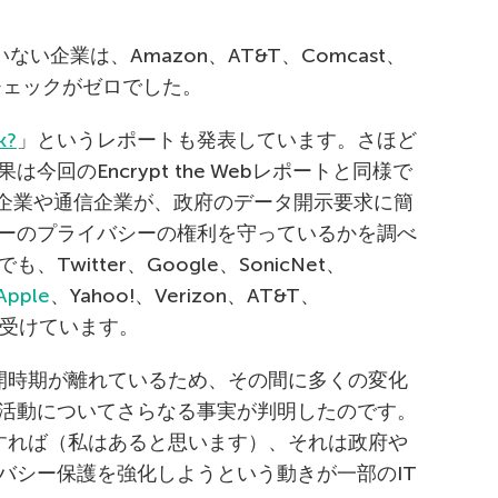
い企業は、Amazon、AT&T、Comcast、
もチェックがゼロでした。
k?
」というレポートも発表しています。さほど
回のEncrypt the Webレポートと同様で
ckは、IT企業や通信企業が、政府のデータ開示要求に簡
ーのプライバシーの権利を守っているかを調べ
witter、Google、SonicNet、
Apple
、Yahoo!、Verizon、AT&T、
価を受けています。
開時期が離れているため、その間に多くの変化
活動についてさらなる事実が判明したのです。
すれば（私はあると思います）、それは政府や
バシー保護を強化しようという動きが一部のIT