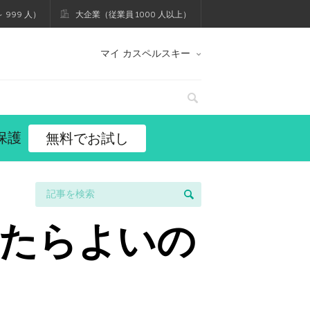
 999 人）
大企業（従業員 1000 人以上）
マイ カスペルスキー
保護
無料でお試し
たらよいの