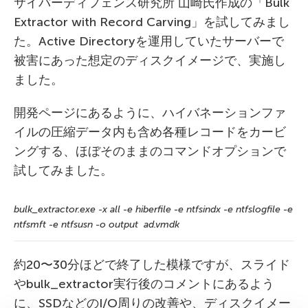
サイバーディフェンス研究所 山崎氏作成の「Bulk
Extractor with Record Carving」を試してみまし
た。Active Directoryを運用していたサーバーで
被害にあった想定のディスクイメージで、実施し
ました。
開発ページにあるように、ハイバネーションファ
イルの圧縮データ内も含め各種レコードをカービ
ングする、ほぼそのままのコマンドオプションで
試してみました。
bulk_extractor.exe -x all -e hiberfile -e ntfsindx -e ntfslogfile -e
ntfsmft -e ntfsusn -o output ad.vmdk
約20〜30分ほどで終了した模様ですが、スライド
やbulk_extractor実行後のコメントにあるよう
に、SSDなどのI/O周りの改善や、ディスクイメー