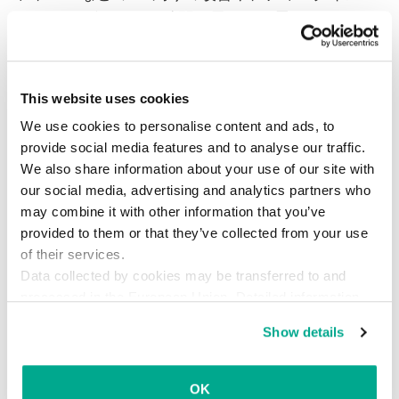
ジのサイズによって時間は異なると思われます。
今回は Windows 2008 R2のサーバーで試しまし
たが、UsnJrnl-Jは約620MB、USN_Journalのア
ウトプットフォルダは約320MBでした。
This website uses cookies
We use cookies to personalise content and ads, to
provide social media features and to analyse our traffic.
We also share information about your use of our site with
our social media, advertising and analytics partners who
may combine it with other information that you’ve
provided to them or that they’ve collected from your use
of their services.
Data collected by cookies may be transferred to and
processed in the European Union. Detailed information
about the use of cookies on this website is available by
Show details
clicking on
more information
.
OK