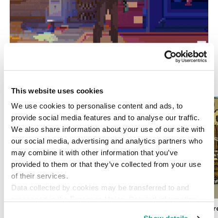
関連記事
This website uses cookies
We use cookies to personalise content and ads, to
provide social media features and to analyse our traffic.
We also share information about your use of our site with
our social media, advertising and analytics partners who
may combine it with other information that you’ve
provided to them or that they’ve collected from your use
of their services.
Data collected by cookies may be transferred to and
processed in the European Union. Detailed information
Zeusの新種「Chthonic」、日本ほか世界各
トロイの木馬Never
about the use of cookies on this website is available by
地のオンライン銀行口座を狙う
ーゲットに