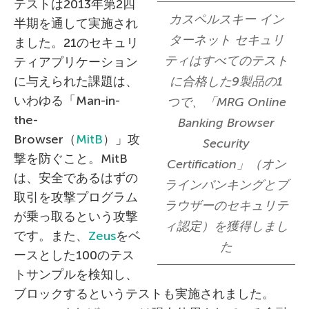
テストは2013年第2四
カスペルスキー イン
半期を通して実施され
ターネット セキュリ
ました。21のセキュリ
ティはすべてのテスト
ティアプリケーション
に与えられた課題は、
に合格した9製品の1
いわゆる「Man-in-
つで、「MRG Online
the-
Banking Browser
Browser（
MitB
）」攻
Security
撃を防ぐこと。MitB
Certification」（オン
は、安全であるはずの
ラインバンキングとブ
取引を攻撃プログラム
ラウザーのセキュリテ
が乗っ取るという攻撃
ィ認定）を獲得しまし
です。また、
Zeus
をベ
た
ースとした100のテス
トサンプルを検知し、
ブロックするというテストも実施されました。