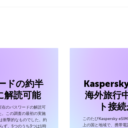
ードの約半
Kaspersk
に解読可能
海外旅行
ト接続
実在のパスワードの解読可
た。この調査の最初の実施
このたびKaspersky e
は衝撃的なものでした。約
上の国と地域で、携帯電
らず、5つのうち3つは1時