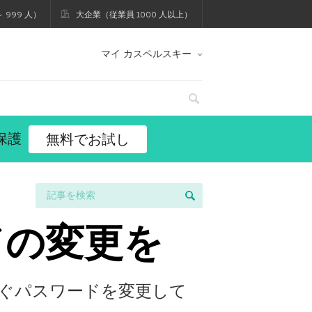
 999 人）
大企業（従業員 1000 人以上）
マイ カスペルスキー
保護
無料でお試し
ードの変更を
すぐパスワードを変更して