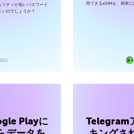
用できるeSIMを、簡単
ュリティが低いパスワード
よいのでしょうか？
22日
gle Playに
Telegr
らデータを
キングさ