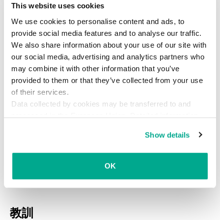
This website uses cookies
パートナーがプロジェクトに参加しています。
We use cookies to personalise content and ads, to
12月20日、当社は新たに
CryptXXX バージョン3の
provide social media features and to analyse our traffic.
復号ツール
を「No More Ransom」サイトに追加
We also share information about your use of our site with
our social media, advertising and analytics partners who
しました。同サイトに公開されている他のランサ
may combine it with other information that you’ve
ムウェア対抗ツールと同様、無料で利用すること
provided to them or that they’ve collected from your use
ができます。
of their services.
Data collected by cookies may be transferred to and
私はまだマリオンさんの件が気がかりだったの
processed in the European Union. Detailed information
で、Facebookで連絡を取り、新しいツールを紹介
about the use of cookies on this website is available by
Show details
しました。数日後、暗号化されたファイルをすべ
clicking on
more information
.
て復元できた、という報告がありました！（もち
ろん私は報奨金を受け取るつもりなどありませ
OK
ん）。
教訓