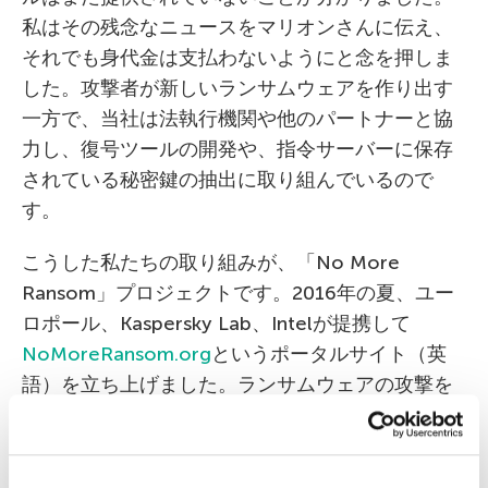
私はその残念なニュースをマリオンさんに伝え、
それでも身代金は支払わないようにと念を押しま
した。攻撃者が新しいランサムウェアを作り出す
一方で、当社は法執行機関や他のパートナーと協
力し、復号ツールの開発や、指令サーバーに保存
されている秘密鍵の抽出に取り組んでいるので
す。
こうした私たちの取り組みが、「No More
Ransom」プロジェクトです。2016年の夏、ユー
ロポール、Kaspersky Lab、Intelが提携して
NoMoreRansom.org
というポータルサイト（英
語）を立ち上げました。ランサムウェアの攻撃を
受けたファイルの復元の支援と、サイバー犯罪者
の意欲をかき立て続ける「おいしい」ビジネスモ
デルの根絶を目指すものです。現時点で40以上の