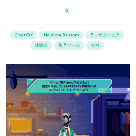
CryptXXX
No More Ransom
ランサムウェア
体験談
復号ツール
無料