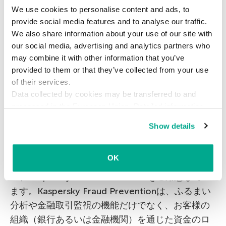
We use cookies to personalise content and ads, to
このように、サイバー犯罪者たちは複雑で複数段
provide social media features and to analyse our traffic.
階に分かれたマネーロンダリングの仕組みを構築
We also share information about your use of our site with
し、口座、企業、法的形式、通貨、そして司法を
our social media, advertising and analytics partners who
不正に操ってきました。ロンダリングは数日のう
may combine it with other information that you’ve
ちに行われるので、攻撃を受けていることに企業
provided to them or that they’ve collected from your use
が気付かない場合もあります。
of their services.
Data collected by cookies may be transferred to and
したがって、銀行が自ら事に当たり、財務システ
processed in the European Union. Detailed information
about the use of cookies on this website is available by
ムがハッキングや乗っ取りを受けるリスクをでき
Show details
clicking on
more information
.
るだけ抑制するサイバーセキュリティのインフラ
を構築するのは当然の流れです。Kasperskyは、
OK
銀行やその他金融機関に特化したソリューショ
ン、Kaspersky Fraud Preventionをご用意してい
ます。Kaspersky Fraud Preventionは、ふるまい
分析や金融取引監視の機能だけでなく、お客様の
組織（銀行あるいは金融機関）を通じた資金のロ