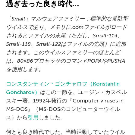
過ぎ去った良き時代…
「
Small
」マルウェアファミリー：標準的な常駐型
ウイルスであり、メモリに
.com
ファイルがロード
されるとファイルの末尾（ただし、
Small-114
、
Small-118
、
Small-122
はファイルの先頭）に追加
されます。このウイルスファミリーのほとんど
は、
80×86
プロセッサのコマンド
POPA
や
PUSHA
を使用します。
コンスタンティン・ゴンチャロフ（Konstantin
Goncharov）
はこの一節を、ユージン・カスペル
スキー著、1992年発行の『Computer viruses in
MS-DOS』（MS-DOSのコンピューターウイル
ス）から
引用
しました。
何とも良き時代でした。当時活動していたウイル