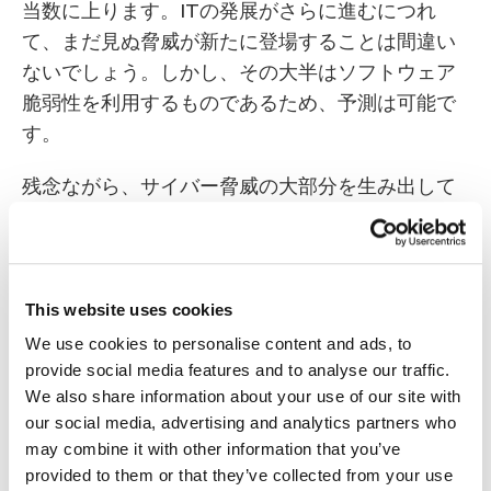
当数に上ります。ITの発展がさらに進むにつれ
て、まだ見ぬ脅威が新たに登場することは間違い
ないでしょう。しかし、その大半はソフトウェア
脆弱性を利用するものであるため、予測は可能で
す。
残念ながら、サイバー脅威の大部分を生み出して
いるソフトウェア脆弱性が、近い将来になくなる
とは思えません。企業内で使用されているビジネ
スソフトウェアを漏れなく追跡するのは大変な負
担になりますし、自動化ソリューションを導入し
This website uses cookies
ない限り、重大度の高い緊急パッチがリリースさ
We use cookies to personalise content and ads, to
れてから実際にインストールされるまでに、かな
provide social media features and to analyse our traffic.
We also share information about your use of our site with
り時間がかかってしまうこともあります。その期
our social media, advertising and analytics partners who
間こそが犯罪者にとっての好機なのです。
may combine it with other information that you’ve
provided to them or that they’ve collected from your use
自動アップデートと併せて自動パッチ管理ツール