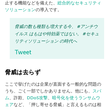
止する機能などを備えた、
総合的なセキュリティ
ソリューション
の導入です。
脅威の数も種類も増大する今、 #アンチウ
イルス はもはや特効薬ではない。 #セキュ
リティソリューション の時代へ
Tweet
脅威は去らず
ここで挙げたのは企業が直面する一般的な問題の
うち、ごく一部でしかありません。他にも、
スパ
ム
、詐欺、
DDoS攻撃
、
暗号化を使うランサムウ
ェア
など、「押し寄せる脅威」と言えるものは相