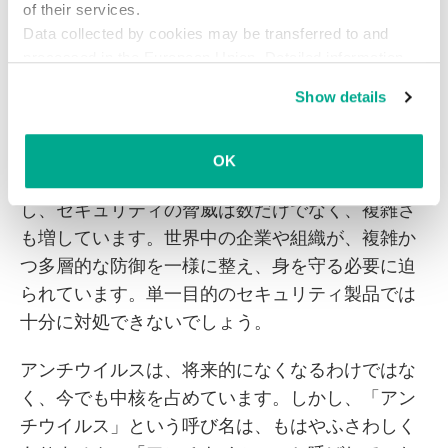
of their services.
を使用することは必須であり、そうしなければイ
Data collected by cookies may be transferred to and
ンフラが長期間にわたって無防備な状態になって
processed in the European Union. Detailed information
しまいます。
about the use of cookies on this website is available by
Show details
clicking on
more information
.
個人にも企業にも、「優秀なアンチウイルス製
品」さえあればどんなセキュリティの問題も解決
OK
できる、という考えが今でも残っています。しか
し、セキュリティの脅威は数だけでなく、複雑さ
も増しています。世界中の企業や組織が、複雑か
つ多層的な防御を一様に整え、身を守る必要に迫
られています。単一目的のセキュリティ製品では
十分に対処できないでしょう。
アンチウイルスは、将来的になくなるわけではな
く、今でも中核を占めています。しかし、「アン
チウイルス」という呼び名は、もはやふさわしく