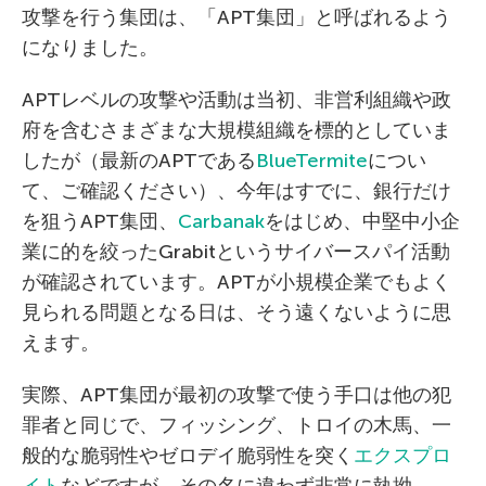
攻撃を行う集団は、「APT集団」と呼ばれるよう
になりました。
APTレベルの攻撃や活動は当初、非営利組織や政
府を含むさまざまな大規模組織を標的としていま
したが（最新のAPTである
BlueTermite
につい
て、ご確認ください）、今年はすでに、銀行だけ
を狙うAPT集団、
Carbanak
をはじめ、中堅中小企
業に的を絞ったGrabitというサイバースパイ活動
が確認されています。APTが小規模企業でもよく
見られる問題となる日は、そう遠くないように思
えます。
実際、APT集団が最初の攻撃で使う手口は他の犯
罪者と同じで、フィッシング、トロイの木馬、一
般的な脆弱性やゼロデイ脆弱性を突く
エクスプロ