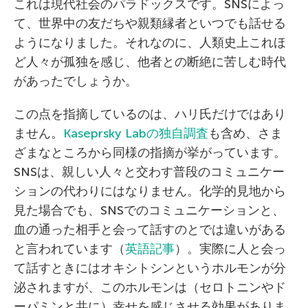
これは現代社会のパラドックスです。SNSによっ
て、世界中の友だちや親類縁者といつでも話せる
ようになりました。それなのに、人類史上これほ
ど人々が孤独を感じ、他者との断絶に苦しむ時代
があったでしょうか。
この点を指摘しているのは、ハリ氏だけではあり
ません。
Kaseprsky Labの独自調査
も含め、さま
ざまなところから同様の指摘が挙がっています。
SNSは、親しい人々と交わす普段のコミュニケー
ションの代わりにはなりません。化学的見地から
見た場合でも、SNSでのコミュニケーションと、
血の通った相手と会って話すのとでは違いがある
と言われています（
英語記事
）。実際に人と会っ
て話すときにはオキシトシンというホルモンが分
泌されますが、このホルモンは（セロトニンやド
ーパミンと共に）幸せを感じさせる効果がありま