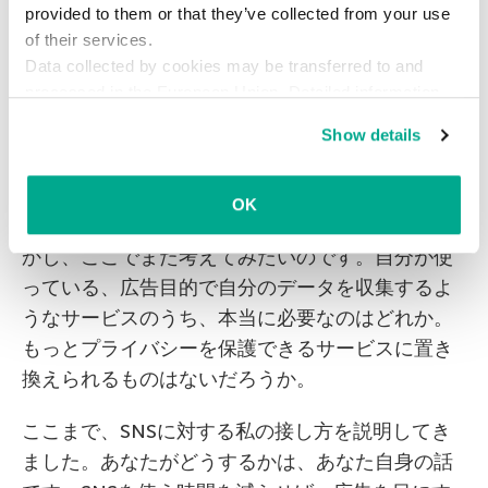
provided to them or that they’ve collected from your use
ターゲティング広告を回避するには？広告主に情
of their services.
報を与えすぎないようにすること、そしてトラッ
Data collected by cookies may be transferred to and
キングさせないこと。これもまた、プライバシー
processed in the European Union. Detailed information
の問題です。
about the use of cookies on this website is available by
Show details
clicking on
more information
.
Gmailを使うのをやめようという話ではありませ
ん。さすがに使わないと不便です。私もGmailを
OK
使っていますし、これからも使うつもりです。し
かし、ここでまた考えてみたいのです。自分が使
っている、広告目的で自分のデータを収集するよ
うなサービスのうち、本当に必要なのはどれか。
もっとプライバシーを保護できるサービスに置き
換えられるものはないだろうか。
ここまで、SNSに対する私の接し方を説明してき
ました。あなたがどうするかは、あなた自身の話