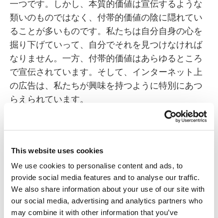
一つです。しかし、本質的価値は宣伝するような
類いのものではなく、付帯的価値の陰に隠れてい
ることが多いものです。私たちは自分自身の心を
掘り下げていって、自分でそれを見つけなければ
なりません。一方、付帯的価値はあらゆるところ
で宣伝されています。そして、インターネット上
の広告は、私たちが興味を持つように特別にあつ
らえられています。
では、適切なオンライン広告を表示させるために
使われている情報とは？私たちがSNSに投稿した
内容、「いいね」を付けた情報、位置情報デー
This website uses cookies
タ、検索した言葉です。Gmailで送ったメールに
We use cookies to personalise content and ads, to
書いた内容や、Facebook Messengerで会話した
provide social media features and to analyse our traffic.
We also share information about your use of our site with
内容です。いわゆる「ビッグデータ」と呼ばれる
our social media, advertising and analytics partners who
情報です。
may combine it with other information that you’ve