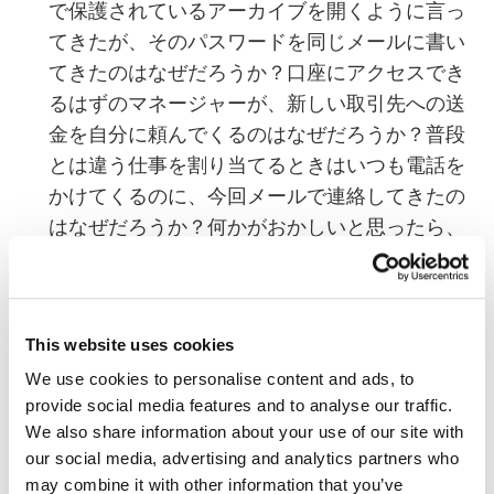
で保護されているアーカイブを開くように言っ
てきたが、そのパスワードを同じメールに書い
てきたのはなぜだろうか？口座にアクセスでき
るはずのマネージャーが、新しい取引先への送
金を自分に頼んでくるのはなぜだろうか？普段
とは違う仕事を割り当てるときはいつも電話を
かけてくるのに、今回メールで連絡してきたの
はなぜだろうか？何かがおかしいと思ったら、
別のコミュニケーション方法を使って、疑念を
解消してください。
至急の対応を求めるメールが来ても、すぐには
This website uses cookies
反応しないでください。動揺させられるような
We use cookies to personalise content and ads, to
内容であっても、落ち着きましょう。何かをク
provide social media features and to analyse our traffic.
リックする前に、送信者、ドメイン、リンクを
We also share information about your use of our site with
必ず確認してください。それでも怪しさが残る
our social media, advertising and analytics partners who
なら、IT部門に相談しましょう。
may combine it with other information that you’ve