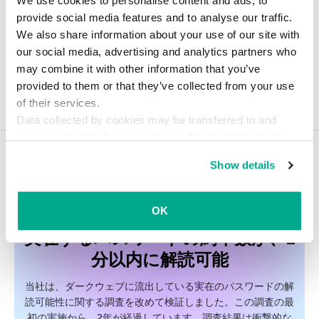
We use cookies to personalise content and ads, to
provide social media features and to analyse our traffic.
We also share information about your use of our site with
our social media, advertising and analytics partners who
may combine it with other information that you’ve
provided to them or that they’ve collected from your use
2013年8月9日
of their services.
Data collected by cookies may be transferred to and
processed in the European Union. Detailed information
ヒント
about the use of cookies on this website is available by
Show details
clicking on
more information
.
ヒント
OK
実在するパスワードの約半数が、1
分以内に解読可能
当社は、ダークウェブに流出している実在のパスワードの解
読可能性に関する調査を改めて検証しました。この調査の最
初の実施から、2年が経過しています。調査結果は衝撃的な