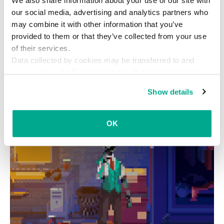
We also share information about your use of our site with
ツール
トロイの木馬
ヒント
our social media, advertising and analytics partners who
ランサムウェア
暗号化プログラム
無料
may combine it with other information that you’ve
provided to them or that they’ve collected from your use
of their services.
Data collected by cookies may be transferred to and
processed in the European Union. Detailed information
about the use of cookies on this website is available by
Show details
clicking on
more information
.
OK