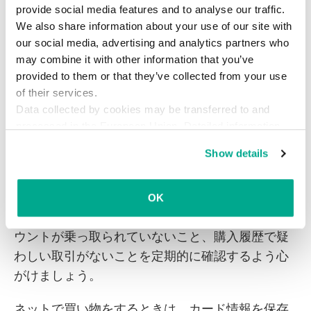
provide social media features and to analyse our traffic.
ません。
最適なVPNアプリの選び方
についてはこ
We also share information about your use of our site with
ちらをご覧ください。
our social media, advertising and analytics partners who
may combine it with other information that you’ve
provided to them or that they’ve collected from your use
3.クレジットカード情報を保存しな
of their services.
い
Data collected by cookies may be transferred to and
processed in the European Union. Detailed information
攻撃者は、ユーザーが普段あまり
使っていない
ア
about the use of cookies on this website is available by
Show details
カウントをハッキングして情報を盗みます。長期
clicking on
more information
.
間気づかれずに操作することができるからです。
そのため、アカウントにはクレジットカードの情
OK
報を保存しないことをお勧めします。また、アカ
ウントが乗っ取られていないこと、購入履歴で疑
わしい取引がないことを定期的に確認するよう心
がけましょう。
ネットで買い物をするときは、カード情報を保存