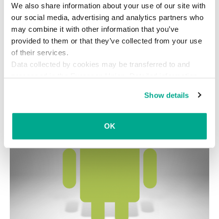
MMSを受信するだけで95%の
We also share information about your use of our site with
Androidデバイスがハッキング被害
our social media, advertising and analytics partners who
に
may combine it with other information that you’ve
provided to them or that they’ve collected from your use
Androidに深刻な脆弱性が見つかりました。Androidデバイスの
of their services.
95%に影響し、ほとんどのメーカーがまだパッチを配布しておら
Data collected by cookies may be transferred to and
ず、Android史上最悪の欠陥と言われています。
processed in the European Union. Detailed information
about the use of cookies on this website is available by
Show details
clicking on
more information
.
OK