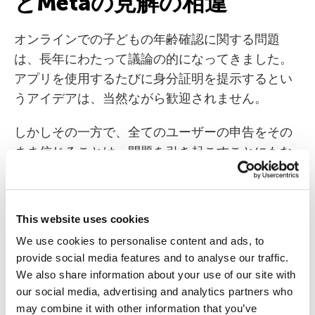
とMetaの見解の相違
オンラインでの子どもの年齢確認に関する問題
は、長年にわたって議論の的になってきました。
アプリを使用するたびに身分証明を提示するとい
うアイデアは、当然ながら歓迎されません。
しかしその一方で、全てのユーザーの申告をその
まま信じることは、問題を引き起こすことにもな
ります。何しろ、11歳の子どもでも、TikTok、
Instagram、Facebookに登録するために自分の年
齢を編集する方法を知っているのです。
This website uses cookies
We use cookies to personalise content and ads, to
アプリ開発者とアプリストアは、子どもの年齢確
provide social media features and to analyse our traffic.
認の責任を互いに押し付け合うことに躍起になっ
We also share information about your use of our site with
ています。アプリ開発者のうちMetaは、年齢確認
our social media, advertising and analytics partners who
はアプリストアの義務だと声高に主張していま
may combine it with other information that you’ve