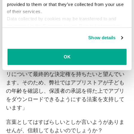
す。そして、アプリストアの中でも特にApple
provided to them or that they’ve collected from your use
は、責任はアプリ開発者にあると主張していま
of their services.
Data collected by cookies may be transferred to and
す。
processed in the European Union. Detailed information
about the use of cookies on this website is available by
多くの人々は、この問題に関するAppleの新たな
Show details
clicking on
more information
.
取り組みを妥協と見なしています。Metaは次のよ
うに述べています。
OK
「保護者は、自分の10代の子どもが使用するアプ
リについて最終的な決定権を持ちたいと望んでい
ます。そのため、弊社ではアプリストアが子ども
の年齢を確認し、保護者の承認を得た上でアプリ
をダウンロードできるようにする法案を支持して
います」
言葉としてはすばらしいとしか言いようがありま
せんが、信頼してもよいのでしょうか？