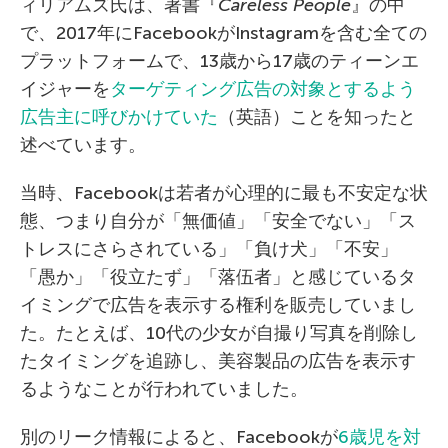
ィリアムズ氏は、著書『
Careless People
』の中
で、2017年にFacebookがInstagramを含む全ての
プラットフォームで、13歳から17歳のティーンエ
イジャーを
ターゲティング広告の対象とするよう
広告主に呼びかけていた
（英語）ことを知ったと
述べています。
当時、Facebookは若者が心理的に最も不安定な状
態、つまり自分が「無価値」「安全でない」「ス
トレスにさらされている」「負け犬」「不安」
「愚か」「役立たず」「落伍者」と感じているタ
イミングで広告を表示する権利を販売していまし
た。たとえば、10代の少女が自撮り写真を削除し
たタイミングを追跡し、美容製品の広告を表示す
るようなことが行われていました。
別のリーク情報によると、Facebookが
6歳児を対