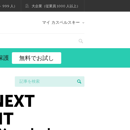
 999 人）
大企業（従業員 1000 人以上）
マイ カスペルスキー
保護
無料でお試し
NEXT
NT