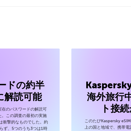
ードの約半
Kaspersk
に解読可能
海外旅行
ト接続
実在のパスワードの解読可
た。この調査の最初の実施
このたびKaspersky e
は衝撃的なものでした。約
上の国と地域で、携帯電
らず、5つのうち3つは1時