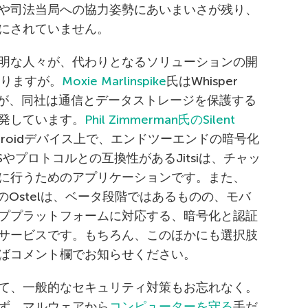
や司法当局への協力姿勢にあいまいさが残り、
にされていません。
明な人々が、代わりとなるソリューションの開
ありますが。
Moxie Marlinspike
氏はWhisper
ますが、同社は通信とデータストレージを保護する
発しています。
Phil Zimmerman氏のSilent
droidデバイス上で、エンドツーエンドの暗号化
やプロトコルとの互換性があるJitsiは、チャッ
に行うためのアプリケーションです。また、
etworkのOstelは、ベータ段階ではあるものの、モバ
ププラットフォームに対応する、暗号化と認証
サービスです。もちろん、このほかにも選択肢
ばコメント欄でお知らせください。
て、一般的なセキュリティ対策もお忘れなく。
ず、マルウェアから
コンピューターを守る
手だ