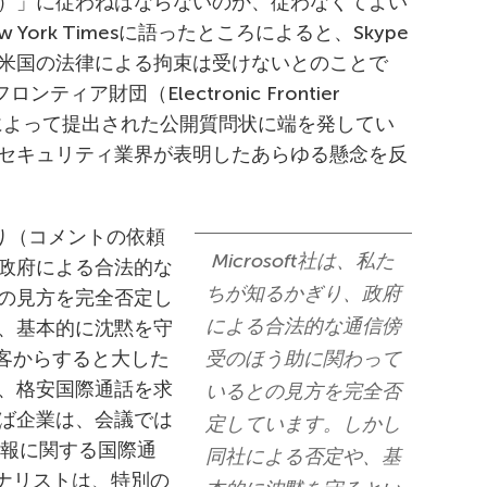
ct（KALEA）」に従わねばならないのか、従わなくてよい
w York Timesに語ったところによると、Skype
米国の法律による拘束は受けないとのことで
ィア財団（Electronic Frontier
団体によって提出された公開質問状に端を発してい
セキュリティ業界が表明したあらゆる懸念を反
ぎり（コメントの依頼
Microsoft社は、私た
政府による合法的な
ちが知るかぎり、政府
の見方を完全否定し
による合法的な通信傍
、基本的に沈黙を守
顧客からすると大した
受のほう助に関わって
、格安国際通話を求
いるとの見方を完全否
ば企業は、会議では
定しています。しかし
情報に関する国際通
同社による否定や、基
ーナリストは、特別の