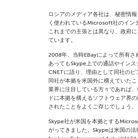
ロシアのメディア各社は、秘密情報
く使われているMicrosoft社のイ
これまでの主張とは異なり、政府に
ています。
2008年、当時EBayによって所有
あってもSkype上での通話やイン
CNETに語り、理由として同社の
同社が本拠を米国外に構えていたこ
業界に注目している方々であれば、S
ドに本拠を構えるソフトウェア界の巨人
されたことをよくご存じでしょう。
Skype社が米国を本拠とするMicr
がってきました。Skypeは米国の法律、特に