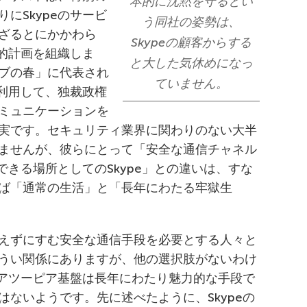
本的に沈黙を守るとい
にSkypeのサービ
う同社の姿勢は、
ざるとにかかわら
Skypeの顧客からする
罪的計画を組織しま
と大した気休めになっ
ブの春」に代表され
ていません。
を利用して、独裁政権
ミュニケーションを
実です。セキュリティ業界に関わりのない大半
ませんが、彼らにとって「安全な通信チャネル
できる場所としてのSkype」との違いは、すな
ば「通常の生活」と「長年にわたる牢獄生
えずにすむ安全な通信手段を必要とする人々と
うい関係にありますが、他の選択肢がないわけ
ピアツーピア基盤は長年にわたり魅力的な手段で
ないようです。先に述べたように、Skypeの