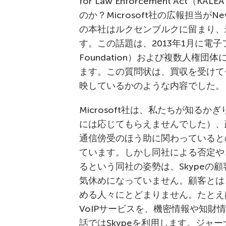
for Law Enforcement A
のか？Microsoft社の広報担当がNe
の本社はルクセンブルクに留まり、
す。この話題は、2013年1月に電子フロンテ
Foundation）および複数人権
ます。この質問状は、買収を受けて
映しているかのような内容でした。
Microsoft社は、私たちが知るか
には応じてもらえませんでした）、
通信傍受のほう助に関わっていると
ています。しかし同社による否定や
るという同社の姿勢は、Skypeの
気休めになっていません。顧客とは
める人々にとどまりません。たとえ
VoIPサービスを、機密情報や知財
話ではSkypeを利用します。ジャ