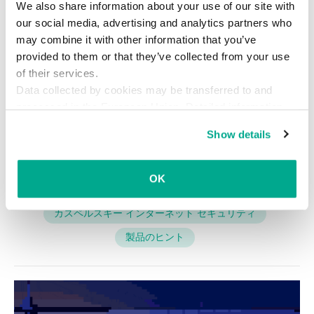
We also share information about your use of our site with
［
OK
］を2回クリックします。
our social media, advertising and analytics partners who
may combine it with other information that you’ve
これで、信頼するオブジェクトをスキャンから除
provided to them or that they’ve collected from your use
外するルールを追加できました。これ以降は、指
of their services.
Data collected by cookies may be transferred to and
定したオブジェクトがスキャン対象外となり、そ
processed in the European Union. Detailed information
の分の時間を節約できます。
about the use of cookies on this website is available by
Show details
clicking on
more information
.
OK
カスペルスキー インターネット セキュリティ
製品のヒント