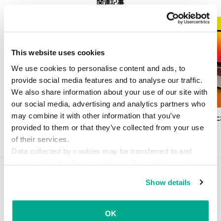
関連記事
This website uses cookies
We use cookies to personalise content and ads, to
provide social media features and to analyse our traffic.
We also share information about your use of our site with
our social media, advertising and analytics partners who
Roaming Mantis パート7：Wi-Fiルーター
may combine it with other information that you’ve
サイバー攻撃された
のDNS改ざん機能を悪性モバイルアプリに実
候
provided to them or that they’ve collected from your use
装
of their services.
Data collected by cookies may be transferred to and
processed in the European Union. Detailed information
about the use of cookies on this website is available by
こちらの記事もどうぞ
Show details
clicking on
more information
.
暗号化型マルウェア「Polyglot（別
名MarsJoke）」と復号ツール
OK