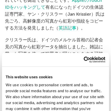
れていても偽造できることです。
AppleのTouch
IDをハッキングして
有名になったドイツの生体認
証専門家、ヤン・クリスラー（Jan Krissler）氏は
先ごろ、高解像度の写真から虹彩や指紋をコピー
する方法を発見しました（
英語記事
）。
クリスラー氏は、ドイツのメルケル首相の記者会
見の写真から虹彩データを抽出しました。雑誌に
載った写真を使って犯罪者が同じことをする可能
性があります。また、データをコンタクトレンズ
に印刷すれば、虹彩スキャンシステムを騙せるこ
とも確認されました。
This website uses cookies
We use cookies to personalise content and ads, to
指紋の偽造も同じくらい簡単です。たとえば、ク
provide social media features and to analyse our traffic.
リスラー氏は一般的な一眼レフカメラと200mmレ
We also share information about your use of our site with
ンズを使って偽造に成功しました。手を撮影した
our social media, advertising and analytics partners who
写真があれば、犯罪者はダミーを作成して実に簡
may combine it with other information that you’ve