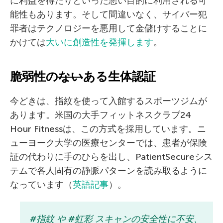
に利益を得たりといった悪い目的に利用される可
能性もあります。そして間違いなく、サイバー犯
罪者はテクノロジーを悪用して金儲けすることに
かけては
大いに創造性を発揮します
。
脆弱性の
ない
ある生体認証
今どきは、指紋を使って入館するスポーツジムが
あります。米国の大手フィットネスクラブ24
Hour Fitnessは、この方式を採用しています。ニ
ューヨーク大学の医療センターでは、患者が保険
証の代わりに手のひらを出し、PatientSecureシス
テムで各人固有の静脈パターンを読み取るように
なっています（
英語記事
）。
#指紋 や #虹彩 スキャンの安全性に不安、