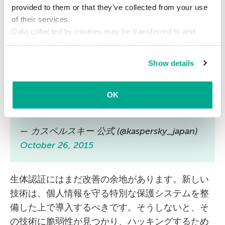
単に指紋スキャナーを通過できます。
provided to them or that they’ve collected from your use
of their services.
Data collected by cookies may be transferred to and
スノーデン事件以来、欧米を中心にプライバ
processed in the European Union. Detailed information
シー意識が高まっています。「ビッグブラザ
about the use of cookies on this website is available by
Show details
clicking on
more information
.
ー」の監視の目を逃れたい！と考えた人々が
生み出した、独創性に富んだガジェットの
OK
数々をご紹介。
https://t.co/H08XLF0yJF
pic.twitter.com/zXpjQvG2CV
— カスペルスキー 公式 (@kaspersky_japan)
October 26, 2015
生体認証にはまだ改善の余地があります。新しい
技術は、個人情報を守る特別な保護システムを整
備した上で導入するべきです。そうしないと、そ
の技術に脆弱性が見つかり、ハッキングするため