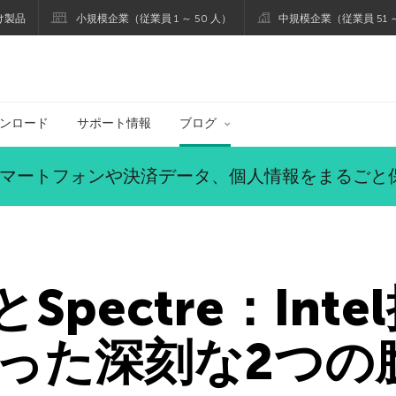
け製品
小規模企業（従業員 1 ～ 50 人）
中規模企業（従業員 51 ～
ブログ
ンロード
サポート情報
ブログ
マートフォンや決済データ、個人情報をまるごと
nとSpectre：In
った深刻な2つの