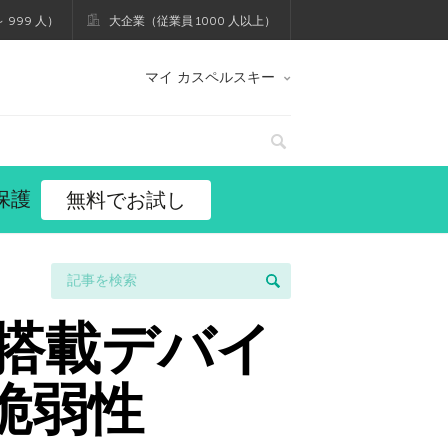
 999 人）
大企業（従業員 1000 人以上）
マイ カスペルスキー
保護
無料でお試し
tel搭載デバイ
脆弱性