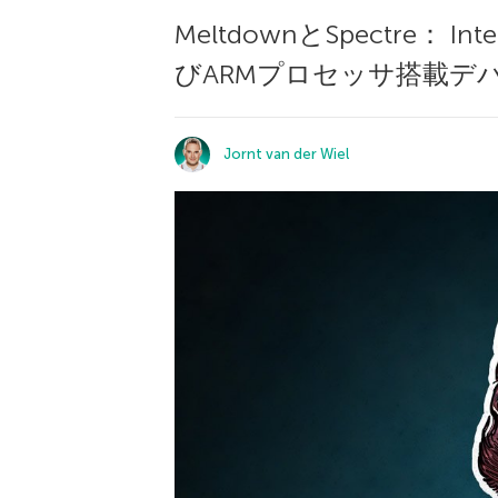
MeltdownとSpectre
びARMプロセッサ搭載デ
Jornt van der Wiel