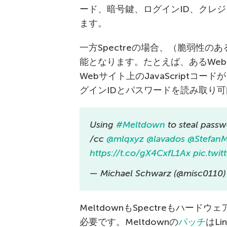
ード、暗号鍵、ログインID、クレ
ます。
一方Spectreの場合、（脆弱性
能となります。たとえば、あるWe
Webサイト上のJavaScript
グインIDとパスワードを読み取り
Using
#Meltdown
to steal passw
/cc
@mlqxyz
@lavados
@Stefan
https://t.co/gX4CxfL1Ax
pic.twi
— Michael Schwarz (@misc0110
MeltdownもSpectreもハー
必要です。Meltdownの
パッチ
はLi