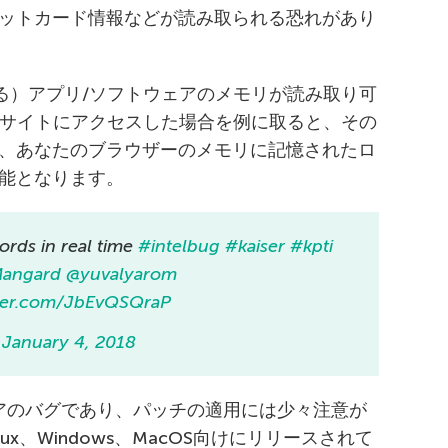
ジットカード情報などが読み取られる恐れがあり
のある）アプリ/ソフトウェアのメモリが読み取り可
bサイトにアクセスした場合を例に取ると、その
コードが、あなたのブラウザーのメモリに記憶されたロ
可能となります。
ords in real time
#intelbug
#kaiser
#kpti
Mangard
@yuvalyarom
tter.com/JbEvQSQraP
)
January 4, 2018
ドウェアのバグであり、パッチの適用には少々注意が
nux、Windows、MacOS向けにリリースされて