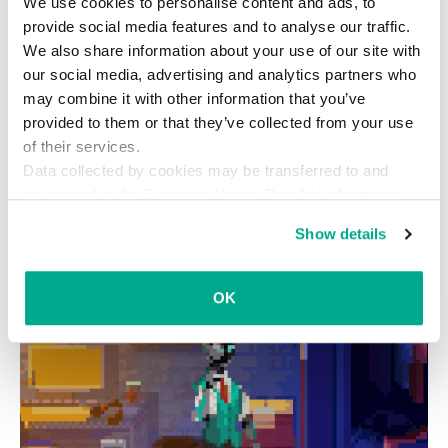
We use cookies to personalise content and ads, to
provide social media features and to analyse our traffic.
We also share information about your use of our site with
セキュリティ
リヒャルト・ゾルゲ
暗号
our social media, advertising and analytics partners who
may combine it with other information that you’ve
暗号化
歴史
第2次世界大戦
provided to them or that they’ve collected from your use
of their services.
Data collected by cookies may be transferred to and
processed in the European Union. Detailed information
about the use of cookies on this website is available by
Show details
clicking on
more information
.
OK