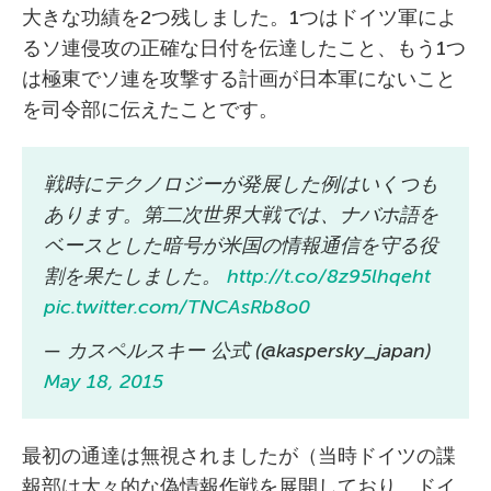
大きな功績を2つ残しました。1つはドイツ軍によ
るソ連侵攻の正確な日付を伝達したこと、もう1つ
は極東でソ連を攻撃する計画が日本軍にないこと
を司令部に伝えたことです。
戦時にテクノロジーが発展した例はいくつも
あります。第二次世界大戦では、ナバホ語を
ベースとした暗号が米国の情報通信を守る役
割を果たしました。
http://t.co/8z95lhqeht
pic.twitter.com/TNCAsRb8o0
— カスペルスキー 公式 (@kaspersky_japan)
May 18, 2015
最初の通達は無視されましたが（当時ドイツの諜
報部は大々的な偽情報作戦を展開しており、ドイ