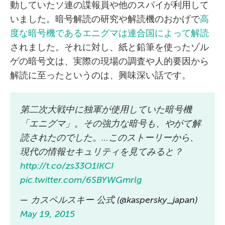
動していたソ連の諜報員や他のスパイが利用して
いました。暗号解読の研究や解読機のおかげで
高
度な暗号機であるエニグマは連合国によって解読
されました。それに対し、紙と鉛筆を使ったゾル
ゲの暗号文は、実際の現場の調査や人的要因から
解読に至ったというのは、興味深い話です。
第二次大戦中に独軍が使用していた暗号機
「エニグマ」。その強力な暗号も、やがて解
読されたのでした。…このストーリーから、
現代の情報セキュリティを見てみると？
http://t.co/zs33O1IKCI
pic.twitter.com/6SBYWGmrlg
— カスペルスキー 公式 (@kaspersky_japan)
May 19, 2015