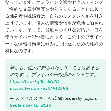
なっています。オンライン交際やセクスティング
（性的な文章や写真をやり取りすること）に興じ
る独身者や既婚者は、自らのリスクレベルを引き
上げています。個人の情報や信用が危険に晒され
ています。そして、脅迫やゆすりなど汚い手口を
使うサイバー犯罪者にとって、この手のプライベ
ートな情報は簡単に弱みにつけ込むための格好の
材料なのです。
誰しも、他人に知られたくないことはあるも
のです…。プライバシー保護のヒントです。
https://t.co/FqI8kzkN2Q
pic.twitter.com/VJhTP13ZRB
— カスペルスキー 公式 (@kaspersky_japan)
September 16, 2015