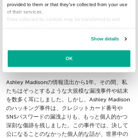
スパムやフィッシングの攻撃を受ける結果になり
provided to them or that they’ve collected from your use
ます。サイバー犯罪者は本物のメールアドレスを
of their services.
収集する偽サイトを作成し、そのアドレスをスパ
Data collected by cookies may be transferred to and
processed in the European Union. Detailed information
ムやフィッシングに利用しました。サイトで入力
about the use of cookies on this website is available by
されたメールアドレスは、暗号化もされないま
Show details
clicking on
more information
.
ま、詐欺師たちの元へ送られていたのです。
OK
その後
Ashley Madisonの情報流出から1年。その間、私
たちはぞっとするような大規模な漏洩事件や結末
を数多く耳にしました。しかし、Ashley Madison
のハッキング事件は、クレジットカード番号や
SNSパスワードの漏洩よりも、もっと個人的かつ
深刻な傷跡を残しました。この事件では、決して
公になることのなかった個人的な話が、世界中の