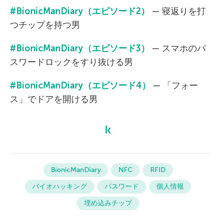
#BionicManDiary
（エピソード
2
）
— 寝返りを打
つチップを持つ男
#BionicManDiary
（エピソード
3
）
— スマホのパ
スワードロックをすり抜ける男
#BionicManDiary
（エピソード
4
）
— 「フォー
ス」でドアを開ける男
BionicManDiary
NFC
RFID
バイオハッキング
パスワード
個人情報
埋め込みチップ