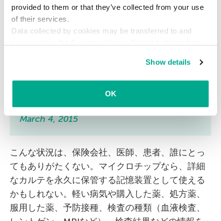
provided to them or that they’ve collected from your use
人体に埋め込んだチップは新たな認証方法と
of their services.
なるのか？チップを埋め込まれた人間の生活
Data collected by cookies may be transferred to and
はどう変わるのか？カスペルスキー社員が壮
processed in the European Union. Detailed information
about the use of cookies on this website is available by
大な実験に挑みました。
#BionicManDiary
Show details
clicking on
more information
.
http://t.co/4mren7Cfw3
pic.twitter.com/1Rjv9AWvaP
OK
— カスペルスキー 公式 (@kaspersky_japan)
March 4, 2015
こんな状況は、保険会社、医師、患者、誰にとっ
てもありがたくない。マイクロチップなら、詳細
なカルテを永久に保管する記憶装置として使える
かもしれない。軽い病気や購入した薬、処方薬、
服用した薬、予防接種、検査の種類（血液検査、