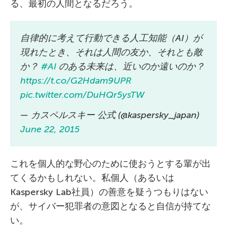
る、最初の人間となるだろう。
自律的に考えて行動できる人工知能（AI）が
現れたとき、それは人間の友か、それとも敵
か？
#AI
のある未来は、近いのか遠いのか？
https://t.co/G2Hdam9UPR
pic.twitter.com/DuHQr5ysTW
— カスペルスキー 公式 (@kaspersky_japan)
June 22, 2015
これを個人的な野心のために使おうとする輩が出
てくるかもしれない。私個人（あるいは
Kaspersky Lab社員）の善意を疑うつもりはない
が、サイバー犯罪者の意図となると自信が持てな
い。