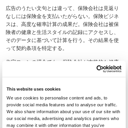
広告のうたい文句とは違って、保険会社は見返り
なしには保険金を支払いたがらない。保険ビジネ
スは、高度な確率計算の成果だ。保険会社は被保
険者の健康と生活スタイルの記録にアクセスし、
そのデータに基づいて計算を行う。その結果を使
って契約条項を特定する。
住宅ローンの場合でも、保険会社が本格的な健康
診断を要求するのは、まさにこのためだ。利益の
出ない保険契約は、最初から避けたいのだ。言い
たいことはおわかりだと思う。残念ながら、医療
This website uses cookies
データベースは医療機関によって異なるし、民間
We use cookies to personalise content and ads, to
の医療組織は患者の記録をしょっちゅう紛失して
provide social media features and to analyse our traffic.
いる。患者の完全な医療記録など、ほとんど聞い
We also share information about your use of our site with
たことがない。
our social media, advertising and analytics partners who
may combine it with other information that you’ve