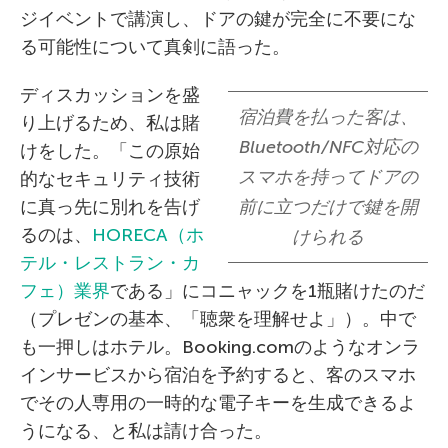
ジイベントで講演し、ドアの鍵が完全に不要にな
る可能性について真剣に語った。
ディスカッションを盛
宿泊費を払った客は、
り上げるため、私は賭
Bluetooth/NFC対応の
けをした。「この原始
スマホを持ってドアの
的なセキュリティ技術
に真っ先に別れを告げ
前に立つだけで鍵を開
るのは、
HORECA（ホ
けられる
テル・レストラン・カ
フェ）業界
である」にコニャックを1瓶賭けたのだ
（プレゼンの基本、「聴衆を理解せよ」）。中で
も一押しはホテル。Booking.comのようなオンラ
インサービスから宿泊を予約すると、客のスマホ
でその人専用の一時的な電子キーを生成できるよ
うになる、と私は請け合った。