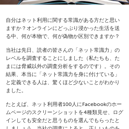
自分はネット利用に関する常識がある方だと思い
ますか？オンラインにどっぷり浸かった生活を送
る中、何が本物で、何が偽物か区別できますか？
当社は先日、読者の皆さんの「ネット常識力」の
レベルを調査することにしました（私たちも、た
まには脅威以外の調査分析をするのです）。その
結果、本当に「ネット常識力を身に付けている」
と定義できる人は、驚くほど少ないことがわかり
ました。
たとえば、ネット利用者
100
人に
Facebook
のホー
ムページのスクリーンショットを
4
種類見せ、ログ
インしても安全だと思うものを選んでもらったと
しましょう。当社の調査によると、正しいものを