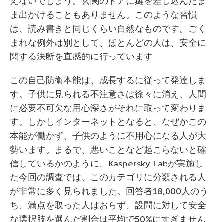
えないでしょう。玄関のドアに鍵を差し込んだま
ま出かけることもありません。このような習慣
は、読み書きと同じくらい自然なものです。ごく
まれな例外は別として、ほとんどの人は、安全に
関する決断を直感的に行っています
この自己防衛本能は、成長するに従って発達しま
す。子供に見られる不注意さは徐々に消え、人間
に必要不可欠な用心深さがそれに取って変わりま
す。しかしインターネットとなると、なぜかこの
本能が働かず、子供のように不用心になる人が大
勢います。まるで、悪いことなど起こらないと確
信しているかのように。Kaspersky Labが実施し
た今回の調査では、このカテゴリに分類される人
が非常に多く見られました。回答者18,000人のう
ち、満点を取った人はおらず、設問に対して安全
な選択肢を選んだ割合は平均で50%にすぎません