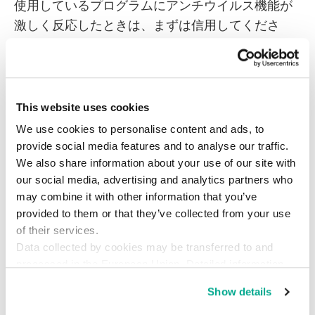
使用しているプログラムにアンチウイルス機能が
激しく反応したときは、まずは信用してくださ
い。煩わしいからといって、アンチウイルス機能
を無効にしないでください（回答者の19%はそう
していましたが）。サイバー犯罪者に楽をさせる
ことはありません。
This website uses cookies
We use cookies to personalise content and ads, to
自分のネット常識力が気になるという方、自己チ
provide social media features and to analyse our traffic.
ェックは
こちら
からどうぞ！
We also share information about your use of our site with
our social media, advertising and analytics partners who
may combine it with other information that you’ve
provided to them or that they’ve collected from your use
of their services.
Data collected by cookies may be transferred to and
Facebook
processed in the European Union. Detailed information
about the use of cookies on this website is available by
カスペルスキー インターネット セキュリティ
Show details
clicking on
more information
.
サイバーセキュリティ
サイバーリテラシー