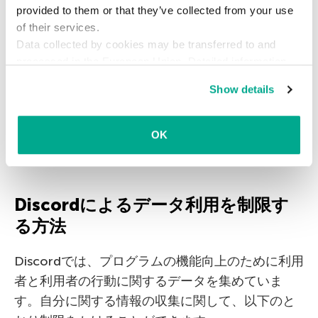
provided to them or that they’ve collected from your use
保つ方法
of their services.
Data collected by cookies may be transferred to and
ここまでで、ダイレクトメッセージや通知の設定
processed in the European Union. Detailed information
を行いました。続いて、Discordが自分に関するど
about the use of cookies on this website is available by
Show details
のような情報を収集しているのか、そして別の利
clicking on
more information
.
用者が自分についてどんな情報を見る可能性があ
るのかを確認しましょう。他人に共有したくない
OK
情報の制限は、以下のように設定します。
Discordによるデータ利用を制限す
る方法
Discordでは、プログラムの機能向上のために利用
者と利用者の行動に関するデータを集めていま
す。自分に関する情報の収集に関して、以下のと