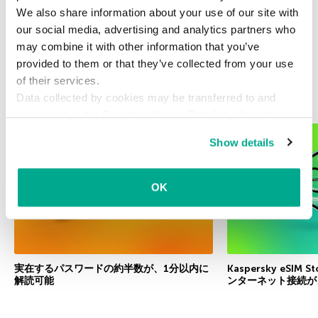
We also share information about your use of our site with
our social media, advertising and analytics partners who
may combine it with other information that you’ve
provided to them or that they’ve collected from your use
of their services.
Data collected by cookies may be transferred to and
関連記事
processed in the European Union. Detailed information
about the use of cookies on this website is available by
Show details
clicking on
more information
.
OK
実在するパスワードの約半数が、1分以内に
Kaspersky eSI
解読可能
ンターネット接続が