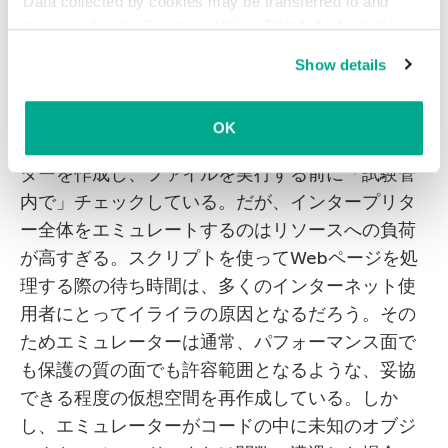
Data collected by cookies may be transferred to and
れる言語へとリアルタイムで変換する。そして、
processed in the European Union. Detailed information
ご推察のように、そのようなファイルにはマルウ
about the use of cookies on this website is available by
Show details
ェアが潜んでいることも多い。
clicking on
more information
.
こういったタイプの未知の脅威を検知するため、
OK
当社は何年も前にプログラムコードのエミュレー
ターを作成し、ファイルを実行する前に「試験管
内で」チェックしている。だが、インタープリタ
ー全体をエミュレートするのはリソースへの負荷
が高すぎる。スクリプトを使ってWebページを処
理する際の待ち時間は、多くのインターネット使
用者にとってイライラの原因となるだろう。その
ためエミュレーターは通常、パフォーマンス面で
も保護の質の面でも許容範囲となるような、妥協
できる程度の仮想空間を再作成している。しか
し、エミュレーターがコードの中に未知のオブジ