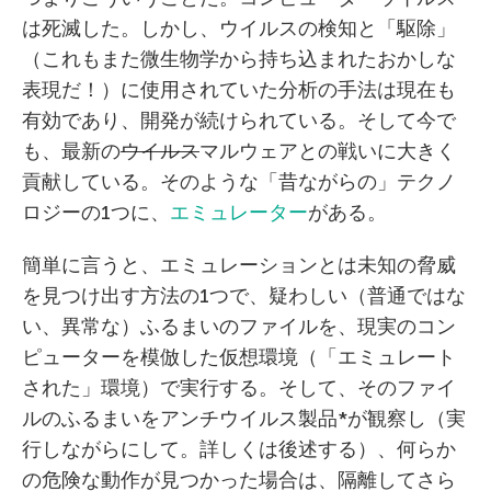
は死滅した。しかし、ウイルスの検知と「駆除」
（これもまた微生物学から持ち込まれたおかしな
表現だ！）に使用されていた分析の手法は現在も
有効であり、開発が続けられている。そして今で
も、最新の
ウイルス
マルウェアとの戦いに大きく
貢献している。そのような「昔ながらの」テクノ
ロジーの1つに、
エミュレーター
がある。
簡単に言うと、エミュレーションとは未知の脅威
を見つけ出す方法の1つで、疑わしい（普通ではな
い、異常な）ふるまいのファイルを、現実のコン
ピューターを模倣した仮想環境（「エミュレート
された」環境）で実行する。そして、そのファイ
ルのふるまいをアンチウイルス製品*が観察し（実
行しながらにして。詳しくは後述する）、何らか
の危険な動作が見つかった場合は、隔離してさら