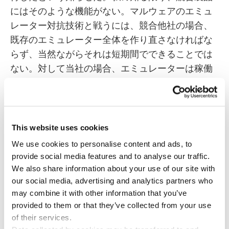
にはそのような機能がない。マルウェアのエミュ
レーター対抗技術と戦うには、競合他社の場合、
既存のエミュレーター全体を作り直さなければな
らず、当然ながらそれは短期間でできることでは
ない。対して当社の場合、エミュレーターは稼働
したままでローカルなデータベースから更新でき
るようになっている。実に有益な機能だ。知識は
力なり、と言う。そこで、当社がどのような仕組
みで利用者の皆さんのセキュリティを保っている
This website uses cookies
のか、お伝えしたいと思った次第だ。
We use cookies to personalise content and ads, to
provide social media features and to analyse our traffic.
今では、マシンコードではなくソースコードで直
We also share information about your use of our site with
接配布されるファイルもある。そうしたファイル
our social media, advertising and analytics partners who
をコンピューターで実行するには、インタープリ
may combine it with other information that you’ve
provided to them or that they’ve collected from your use
ター（JavaScriptやVBAなど）が必要になる。イ
of their services.
ンタープリターは、このコードをマシンが読み取