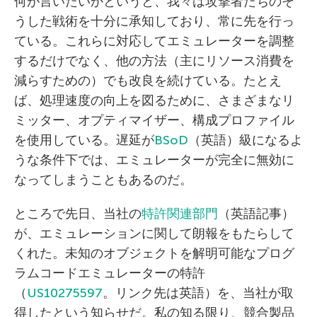
何が言いたいかというと、我々は攻撃者たちのそ
うした戦術を十分に承知しており、常に先を行っ
ている。これらに対応してエミュレーターを調整
するだけでなく、他の方法（主にリソース消費を
減らすための）でも改良を続けている。たとえ
ば、処理速度の向上を図るために、さまざまなリ
ミッター、オプティマイザー、構成プロファイル
を使用している。遅延が
BSoD
（英語）級になるよ
うな条件下では、エミュレーターが完全に無効に
なってしまうこともあるのだ。
ところで先日、当社の
特許関連部門
（英語記事）
が、エミュレーションに関して朗報をもたらして
くれた。未知のオブジェクトを解明可能なプログ
ラムコードエミュレーターの特許
（
US10275597
。リンク先は英語）を、当社が取
得したという知らせだ。私の知る限り、競合製品