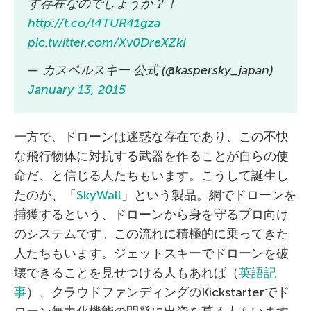
す存在なのでしょうか？！
http://t.co/l4TUR41gza
pic.twitter.com/Xv0DreXZkI
— カスペルスキー 公式 (@kaspersky_japan)
January 13, 2015
一方で、ドローンは迷惑な存在であり、この不快
な飛行物体に対抗する武器を作ることが自らの使
命だ、と信じる人たちもいます。こうして誕生し
たのが、「
SkyWall
」という製品。網でドローンを
捕獲するという、ドローンから身を守るプロ向け
のシステムです。この流れに積極的に乗ってきた
人たちもいます。ジェットスキーでドローンを破
壊できることを見せつける人もあれば（
英語記
事
）、クラウドファンディングのKickstarterでド