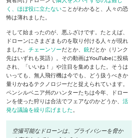
費者向けドローンで
隣人をスパイするのは難し
く、ほぼ役に立たない
ことがわかると、人々の恐
怖は薄れました。
そして始まったのが、悪ふざけです。たとえば、
ドローンにさまざまものを取り付ける人々が現れ
ました。
チェーンソー
だとか、
銃
だとか（リンク
先はいずれも英語）。その動画はYouTubeに投稿
され、「いいね！」や注目を集めました。そうは
いっても、無人飛行機は今でも、どう扱うべきか
量りかねるテクノロジーだと捉えられています。
ペンシルベニア州のハンターたちは今年、ドロー
ンを使った狩りは合法でフェアなのかどうか、
活
発な議論を繰り広げました
。
空撮可能なドローンは、プライバシーを脅か