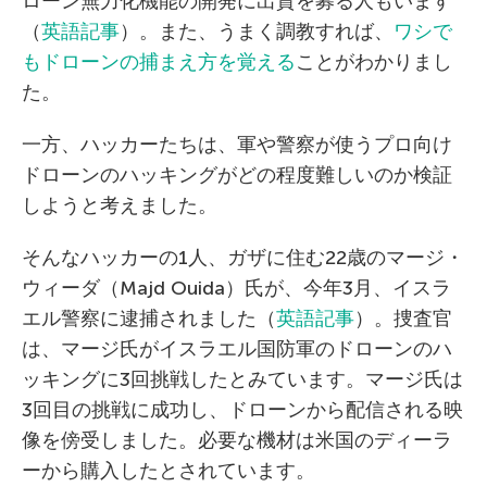
ローン無力化機能の開発に出資を募る人もいます
（
英語記事
）。また、うまく調教すれば、
ワシで
もドローンの捕まえ方を覚える
ことがわかりまし
た。
一方、ハッカーたちは、軍や警察が使うプロ向け
ドローンのハッキングがどの程度難しいのか検証
しようと考えました。
そんなハッカーの1人、ガザに住む22歳のマージ・
ウィーダ（Majd Ouida）氏が、今年3月、イスラ
エル警察に逮捕されました（
英語記事
）。捜査官
は、マージ氏がイスラエル国防軍のドローンのハ
ッキングに3回挑戦したとみています。マージ氏は
3回目の挑戦に成功し、ドローンから配信される映
像を傍受しました。必要な機材は米国のディーラ
ーから購入したとされています。