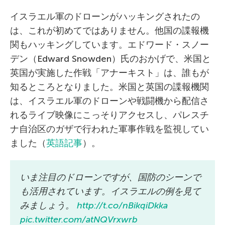
イスラエル軍のドローンがハッキングされたの
は、これが初めてではありません。他国の諜報機
関もハッキングしています。エドワード・スノー
デン（Edward Snowden）氏のおかげで、米国と
英国が実施した作戦「アナーキスト」は、誰もが
知るところとなりました。米国と英国の諜報機関
は、イスラエル軍のドローンや戦闘機から配信さ
れるライブ映像にこっそりアクセスし、パレスチ
ナ自治区のガザで行われた軍事作戦を監視してい
ました（
英語記事
）。
いま注目のドローンですが、国防のシーンで
も活用されています。イスラエルの例を見て
みましょう。
http://t.co/nBikqiDkka
pic.twitter.com/atNQVrxwrb