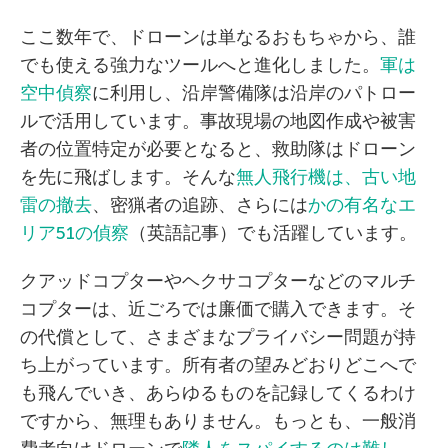
ここ数年で、ドローンは単なるおもちゃから、誰
でも使える強力なツールへと進化しました。
軍は
空中偵察
に利用し、沿岸警備隊は沿岸のパトロー
ルで活用しています。事故現場の地図作成や被害
者の位置特定が必要となると、救助隊はドローン
を先に飛ばします。そんな
無人飛行機は、古い地
雷の撤去
、密猟者の追跡、さらには
かの有名なエ
リア51の偵察
（英語記事）でも活躍しています。
クアッドコプターやヘクサコプターなどのマルチ
コプターは、近ごろでは廉価で購入できます。そ
の代償として、さまざまなプライバシー問題が持
ち上がっています。所有者の望みどおりどこへで
も飛んでいき、あらゆるものを記録してくるわけ
ですから、無理もありません。もっとも、一般消