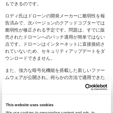
もできるのです。
ロディ氏はドローンの開発メーカーに脆弱性を報
告済みで、次バージョンのクアッドコプターでは
脆弱性が修正される予定です。問題は、すでに販
売されたドローンへのパッチ適用が簡単ではない
点です。ドローンはインターネットに直接接続さ
れていないため、セキュリティアップデートをダ
ウンロードできません。
また、強力な暗号化機能を搭載した新しいファー
ムウェアが公開され、何らかの方法で適用できた
としても、コマンドの復号にはある程度の時間が
必要となるため、ドローンの動きは鈍くなるでし
ょう。遅延のない暗号化を実現するには、別のチ
This website uses cookies
ップを搭載する必要がありそうです。つまり、メ
ーカー側がリコールをかけるということです。
We use cookies to personalise content and ads, to