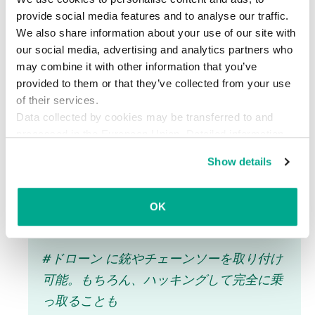
provide social media features and to analyse our traffic.
ガジェットやコネクテッドデバイスが溢れ、イン
We also share information about your use of our site with
our social media, advertising and analytics partners who
ターネットが世界中をつなぐ世界では、こうした
may combine it with other information that you’ve
不具合はとんでもない大事に思われますが、ここ
provided to them or that they’ve collected from your use
でうやむやにしてはなりません。他の最新テクノ
of their services.
ロジーと同じで、ドローンも比較的新しい部類に
Data collected by cookies may be transferred to and
入り、さらなる精査が必要です。確かに、ドロー
processed in the European Union. Detailed information
ンは安全とは言えません。チェーンソーを取り付
about the use of cookies on this website is available by
Show details
clicking on
more information
.
けて隣人の生垣をめちゃくちゃにすることが可能
ですし、邪悪な目的のためにドローンをハッキン
OK
グする人もいるでしょう。
#ドローン に銃やチェーンソーを取り付け
可能。もちろん、ハッキングして完全に乗
っ取ることも